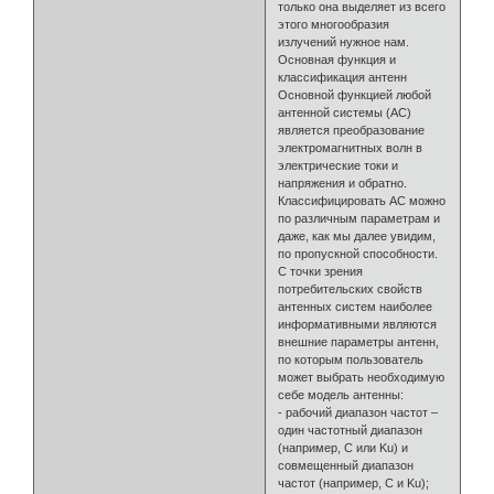
только она выделяет из всего
этого многообразия
излучений нужное нам.
Основная функция и
классификация антенн
Основной функцией любой
антенной системы (АС)
является преобразование
электромагнитных волн в
электрические токи и
напряжения и обратно.
Классифицировать АС можно
по различным параметрам и
даже, как мы далее увидим,
по пропускной способности.
С точки зрения
потребительских свойств
антенных систем наиболее
информативными являются
внешние параметры антенн,
по которым пользователь
может выбрать необходимую
себе модель антенны:
- рабочий диапазон частот –
один частотный диапазон
(например, С или Ku) и
совмещенный диапазон
частот (например, C и Ku);