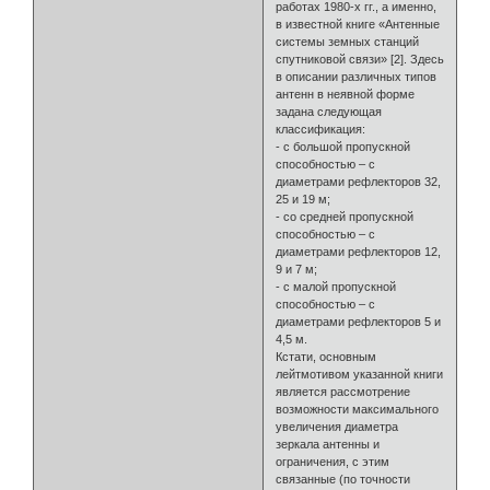
работах 1980-х гг., а именно,
в известной книге «Антенные
системы земных станций
спутниковой связи» [2]. Здесь
в описании различных типов
антенн в неявной форме
задана следующая
классификация:
- с большой пропускной
способностью – с
диаметрами рефлекторов 32,
25 и 19 м;
- со средней пропускной
способностью – с
диаметрами рефлекторов 12,
9 и 7 м;
- с малой пропускной
способностью – с
диаметрами рефлекторов 5 и
4,5 м.
Кстати, основным
лейтмотивом указанной книги
является рассмотрение
возможности максимального
увеличения диаметра
зеркала антенны и
ограничения, с этим
связанные (по точности