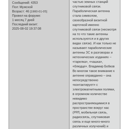
частью земных станций
Сообщений:
4353
спутниковой связи.
Пол:
Мужской
Параболическая антенна
Возраст:
46
[1980-01-05]
Провел на форуме:
стала символом,
1 месяц 7 дней
своеобразной визитной
Последний визит:
карточкой именно
2025-08-02 19:37:08
спутниковой связи (несмотря
на то что такие антенны
используются и в других
видах связи). И как только не
называют параболические
антенны ЗС в разговорах и
нетехнических изданиях –
«тарелка», «чашка»,
«блюдце». Владимир Бобков
Во многом такое внимание к
антенне оправданно – она
непосредственно
«контактирует» с
электромагнитными полями,
в огромном количестве
невидимо
распространяющимися в
пространстве вокруг нас
(РРЛ, мобильная связь,
радиосвязь, спутниковая
связь и еще много-много
различных излучений) и