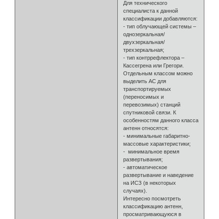
Для технического
специалиста к данной
классификации добавляются:
- тип облучающей системы –
однозеркальная/
двухзеркальная/
трехзеркальная;
- тип контррефлектора –
Кассегрена или Грегори.
Отдельным классом можно
выделить АС для
транспортируемых
(переносимых и
перевозимых) станций
спутниковой связи. К
особенностям данного класса
антенн относятся:
- минимальные габаритно-
массовые характеристики;
- минимальное время
развертывания;
- автоматическое
развертывание и наведение
на ИСЗ (в некоторых
случаях).
Интересно посмотреть
классификацию антенн,
просматривающуюся в