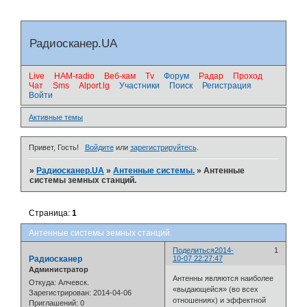
Радиосканер.UA
Live
HAM-radio
Веб-кам
Tv
Форум
Радар
Проход
Чат
Sms
Alport.lg
Участники
Поиск
Регистрация
Войти
Активные темы
Привет, Гость!
Войдите
или
зарегистрируйтесь
.
»
Радиосканер.UA
»
Антенные системы.
»
Антенные
системы земных станций.
Страница:
1
Антенные системы земных станций.
Поделиться
2014-
1
Радиосканер
10-07 22:27:47
Администратор
Антенны являются наиболее
Откуда:
Алчевск.
«выдающейся» (во всех
Зарегистрирован
: 2014-04-06
отношениях) и эффектной
Приглашений:
0