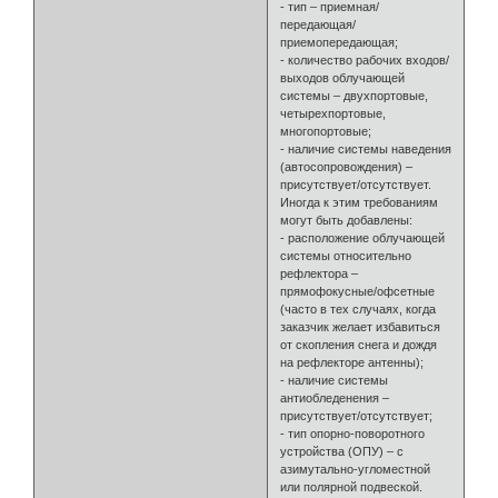
- тип – приемная/
передающая/
приемопередающая;
- количество рабочих входов/
выходов облучающей
системы – двухпортовые,
четырехпортовые,
многопортовые;
- наличие системы наведения
(автосопровождения) –
присутствует/отсутствует.
Иногда к этим требованиям
могут быть добавлены:
- расположение облучающей
системы относительно
рефлектора –
прямофокусные/офсетные
(часто в тех случаях, когда
заказчик желает избавиться
от скопления снега и дождя
на рефлекторе антенны);
- наличие системы
антиобледенения –
присутствует/отсутствует;
- тип опорно-поворотного
устройства (ОПУ) – с
азимутально-угломестной
или полярной подвеской.