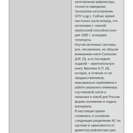
изготовления рефлектора,
точности наведения,
технологии изготовления
ОПУ и др.). Сейчас время
настолько ушло вперед, что
антеннами с «малой
пропускной способностью»
для 1985 г. оснащают
телепорты.
Изучая антенные системы,
все, несомненно, не обошли
вниманием книги Сазонова
Д.М. [3], а из последних
изданий – замечательную
книгу Фролова О.П. [4],
которая, в отличие от ее
предшественников,
максимально приближена к
работе реального инженера
спутниковой связи и
написана в новой для России
форме изложения и подачи
материала.
В настоящее время
сложилось в основном
следующее разделение АС по
группам в зависимости от
диаметра рефлектора (рис.