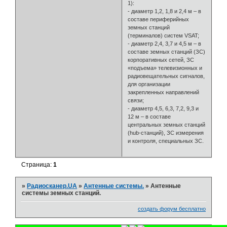
1):
- диаметр 1,2, 1,8 и 2,4 м – в
составе периферийных
земных станций
(терминалов) систем VSAT;
- диаметр 2,4, 3,7 и 4,5 м – в
составе земных станций (ЗС)
корпоративных сетей, ЗС
«подъема» телевизионных и
радиовещательных сигналов,
для организации
закрепленных направлений
связи;
- диаметр 4,5, 6,3, 7,2, 9,3 и
12 м – в составе
центральных земных станций
(hub-станций), ЗС измерения
и контроля, специальных ЗС.
Страница:
1
»
Радиосканер.UA
»
Антенные системы.
»
Антенные
системы земных станций.
создать форум бесплатно