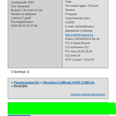
Года.
Сообщений:
4353
Почтовый адрес: Россия
Пол:
Мужской
Saratov
Возраст:
46
[1980-01-05]
Провел на форуме:
Ртищево
1 месяц 7 дней
Саратовская (обл.)
Последний визит:
412032
2025-08-02 19:37:08
E-mail: ra4cbh@mail.ru
Домашняя страница:
http://ra4cbh.narod.ru/
Район URDA/RDA # SA-48
ITU Страна Russia
ITU континент EU
ITU зона 19,20,29,30
CQ зона 16
QTH Locator: LO12VG
Страница:
1
»
Радиосканер.UA
»
Ukrainian CallBook.UARL.COM.UA.
»
RA4CBH.
создать форум бесплатно