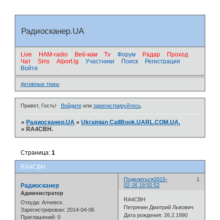
Радиосканер.UA
Live
HAM-radio
Веб-кам
Tv
Форум
Радар
Проход
Чат
Sms
Alport.lg
Участники
Поиск
Регистрация
Войти
.
Активные темы
Привет, Гость!
Войдите
или
зарегистрируйтесь
.
»
Радиосканер.UA
»
Ukrainian CallBook.UARL.COM.UA.
»
RA4CBH.
Страница:
1
RA4CBH.
Поделиться
2015-
1
Радиосканер
02-26 19:55:52
Администратор
RA4CBH
Откуда:
Алчевск.
Петрянин Дмитрий Львович
Зарегистрирован
: 2014-04-06
Дата рождения: 26.2.1990
Приглашений:
0