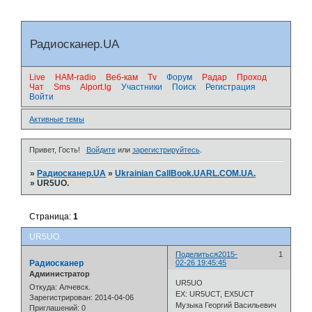
Радиосканер.UA
Live
HAM-radio
Веб-кам
Tv
Форум
Радар
Проход
Чат
Sms
Alport.lg
Участники
Поиск
Регистрация
Войти
.
Активные темы
Привет, Гость!
Войдите
или
зарегистрируйтесь
.
»
Радиосканер.UA
»
Ukrainian CallBook.UARL.COM.UA.
»
UR5UO.
Страница:
1
UR5UO.
Поделиться
2015-
1
Радиосканер
02-26 19:45:45
Администратор
UR5UO
Откуда:
Алчевск.
EX: UR5UCT, EX5UCT
Зарегистрирован
: 2014-04-06
Музыка Георгий Васильевич
Приглашений:
0