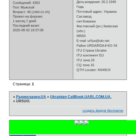
Дата рождения: 26.2.1949
Сообщений:
4353
Года.
Пол:
Мужской
Почтовый адрес: Украина
Возраст:
46
[1980-01-05]
Провел на форуме:
Сахзавод
1 месяц 7 дней
смт.Кожанка
Последний визит:
Фастовский (рн.) Киевская
2025-08-02 19:37:08
(обл.)
08550
E-mail: ur5uo@ukr.net
Район URDA/RDA # KO-34
ITU Страна Ukraine
ITU континент EU
ITU зона 29
CQ зона 16
QTH Locator: KN49UX
Страница:
1
»
Радиосканер.UA
»
Ukrainian CallBook.UARL.COM.UA.
»
UR5UO.
создать форум бесплатно