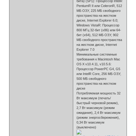
бита) (SP1): Процессор IntelR
PentiumR II или CeleronR, 512
МБ ОЗУ, 225 МБ свободного
пространства на жестком
диске, Internet Explorer 6.0;
Windows VistaR: Процессор
800 МГц 32-бит (x86) или 64-
бит (x64), 512 МБ ОЗУ, 902
МБ свободного пространства
на жестком диске, Internet
Explorer 7.0
Минимальные системные
требования к Macintosh Mac
OS X v10.4.11, v10.5.6:
Процессор PowerPC G4, G5
или IntelR Core, 256 МБ ОЗУ,
500 МБ свободного
пространства на жестком
диске
Потребляемая мощность 32
Вт максимум (печать/
быстрый черновой режим),
2,7 Вт максимум (режим
ожидания), 2,4 Вт максимум
(режим энергосбережения),
0,34 Вт максимум
(выключено)