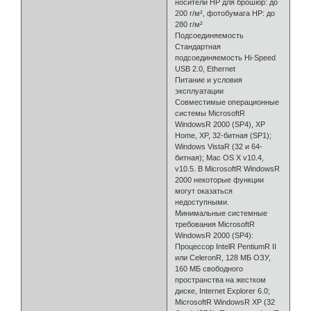
носители HP для брошюр: до
200 г/м², фотобумага HP: до
280 г/м²
Подсоединяемость
Стандартная
подсоединяемость Hi-Speed
USB 2.0, Ethernet
Питание и условия
эксплуатации
Совместимые операционные
системы MicrosoftR
WindowsR 2000 (SP4), XP
Home, XP, 32-битная (SP1);
Windows VistaR (32 и 64-
битная); Mac OS X v10.4,
v10.5. В MicrosoftR WindowsR
2000 некоторые функции
могут оказаться
недоступными.
Минимальные системные
требования MicrosoftR
WindowsR 2000 (SP4):
Процессор IntelR PentiumR II
или CeleronR, 128 МБ ОЗУ,
160 МБ свободного
пространства на жестком
диске, Internet Explorer 6.0;
MicrosoftR WindowsR XP (32