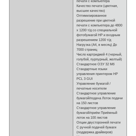
печати с компьютера
Качество печати (цветная,
высшее качество)
Оптимизированное
разрешение при цветной
печати с компьютера до 4800
х 1200 т/д со специальной
фотобумагой HP и входным
разрешением 1200 т/д
Нагрузка (А4, в месяц) До
7000 страниц
Число картриджей 4 (черный,
голубой, пурпурный, желтый)
Стандартное ОЗУ 32 Мб
Стандартные языки
управления принтером HP
PCL 3 GUI
Управление бумагой /
печатные носители
Стандартное управление
бумагой/подача Лоток подачи
на 150 листов
Стандартное управление
бумагой/приём Приёмный
лоток на 100 листов
Опции двусторонней печати
С ручной подачей бумаги
(поддержка драйверов)