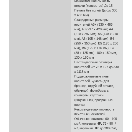
Максимальная емкость
подачи (конвертов) До 15
Печать без полей Да (до 330
x 483 мм)
Стандартные размеры
носителей A3+ (330 × 483
мм), A3 (297 x 420 мм) A4
(210 x 297 мм), A5 (148 x 210
мм), A6 (105 x 148 мм), B4
(250 x 353 мм), B5 (176 x 250
мм), B6 (125 x 176 мм), B7
(88 x 125 мм), 100 x 150 мм,
130 x 180 мм
Нестандартные размеры
носителей От 76 x 127 до 330
x 1118 мм
Поддерживаемые типы
носителей Бумага (для
брошюр, струйной печати,
обычная), фотобумага,
конверты, карточки
(индексные), прозрачные
пленки
Рекомендуемая плотность
печатных носителей
Обычные носители: 60 - 105
г/м², конверты HP: 75 - 90 г/
м², карточки HP: до 200 г/м²,