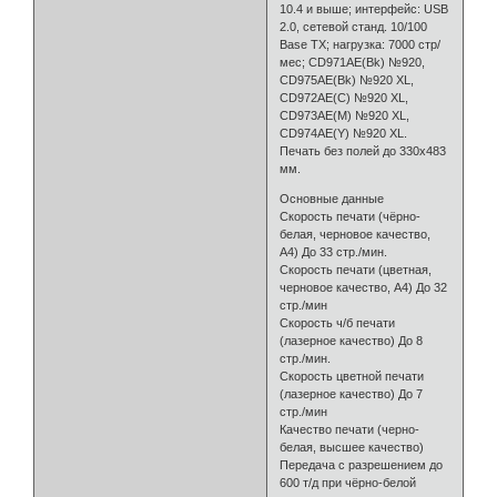
10.4 и выше; интерфейс: USB
2.0, сетевой станд. 10/100
Base TX; нагрузка: 7000 cтр/
мес; CD971AE(Bk) №920,
CD975AE(Bk) №920 XL,
CD972AE(C) №920 XL,
CD973AE(M) №920 XL,
CD974AE(Y) №920 XL.
Печать без полей до 330х483
мм.
Основные данные
Скорость печати (чёрно-
белая, черновое качество,
A4) До 33 стр./мин.
Скорость печати (цветная,
черновое качество, A4) До 32
стр./мин
Скорость ч/б печати
(лазерное качество) До 8
стр./мин.
Скорость цветной печати
(лазерное качество) До 7
стр./мин
Качество печати (черно-
белая, высшее качество)
Передача с разрешением до
600 т/д при чёрно-белой