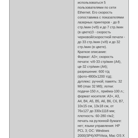
использоваться 5
пользователями по сети
Ethernet. Его скорость
сопоставима с показателями
лазерных принтеров - до 8
стр./мин (ч/б) и до 7 стр./мин
(в цвете)3 - скорость
черновой/скоростной печати -
до 33 стр./мин (ч/б) и до 32
стр./мин (в цвете).
Краткое описание:
Формат: A3+; скорость
печати: ч/б-33 стр/мин (А4),
цв-32 стр/мин (А4);
разрешение: 600 т/д
(фото-4800x1200 т/д);
дуплекс: ручной; память: 32
Мб (max 32 Мб); лотки:
подачи-150 л., приёма-100 л.;
формат носителя: А3+, А3,
А4, В4, А5, В5, А6, В6, С6, В7,
10х15 см, 13х18 см, от
76х127 до 330х1118 мм;
плотность: 60-280 г/м2;
печать на рулонной бумаге:
нет; языки управления: HP
PCL 3; ОС: Windows
2000(SP4)/XP/Vista, Mac OS X