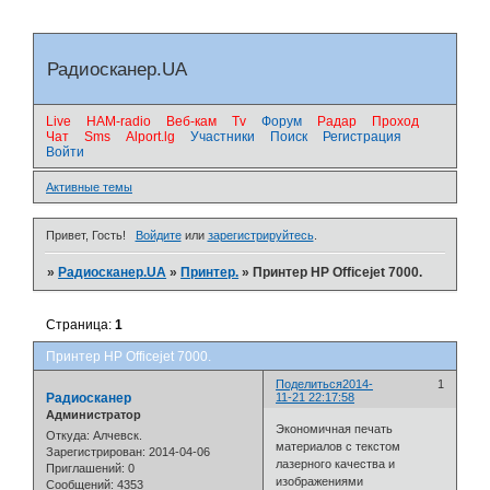
Радиосканер.UA
Live
HAM-radio
Веб-кам
Tv
Форум
Радар
Проход
Чат
Sms
Alport.lg
Участники
Поиск
Регистрация
Войти
Активные темы
Привет, Гость!
Войдите
или
зарегистрируйтесь
.
»
Радиосканер.UA
»
Принтер.
»
Принтер HP Officejet 7000.
Страница:
1
Принтер HP Officejet 7000.
Поделиться
2014-
1
Радиосканер
11-21 22:17:58
Администратор
Экономичная печать
Откуда:
Алчевск.
материалов с текстом
Зарегистрирован
: 2014-04-06
лазерного качества и
Приглашений:
0
изображениями
Сообщений:
4353