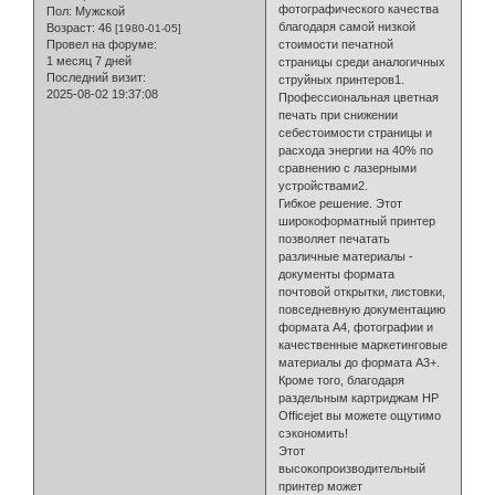
фотографического качества
Пол:
Мужской
благодаря самой низкой
Возраст:
46
[1980-01-05]
Провел на форуме:
стоимости печатной
1 месяц 7 дней
страницы среди аналогичных
Последний визит:
струйных принтеров1.
2025-08-02 19:37:08
Профессиональная цветная
печать при снижении
себестоимости страницы и
расхода энергии на 40% по
сравнению с лазерными
устройствами2.
Гибкое решение. Этот
широкоформатный принтер
позволяет печатать
различные материалы -
документы формата
почтовой открытки, листовки,
повседневную документацию
формата A4, фотографии и
качественные маркетинговые
материалы до формата A3+.
Кроме того, благодаря
раздельным картриджам HP
Officejet вы можете ощутимо
сэкономить!
Этот
высокопроизводительный
принтер может