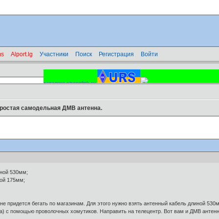
s
Alport.lg
Участники
Поиск
Регистрация
Войти
.
ростая самодельная ДМВ антенна.
иной 530мм;
ной 175мм;
е придется бегать по магазинам. Для этого нужно взять антенный кабель длиной 530мм
а) с помощью проволочных хомутиков. Направить на телецентр. Вот вам и ДМВ антенна