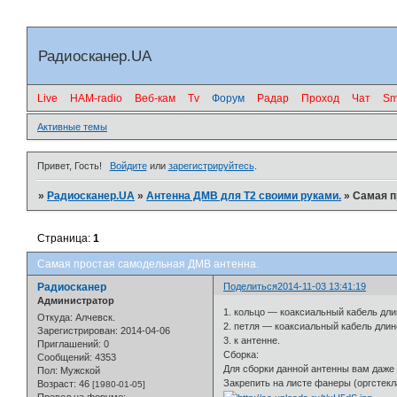
Радиосканер.UA
Live
HAM-radio
Веб-кам
Tv
Форум
Радар
Проход
Чат
Sm
Активные темы
.
Привет, Гость!
Войдите
или
зарегистрируйтесь
.
»
Радиосканер.UA
»
Антенна ДМВ для Т2 своими руками.
»
Самая п
Страница:
1
Самая простая самодельная ДМВ антенна.
Радиосканер
Поделиться
2014-11-03 13:41:19
Администратор
1. кольцо — коаксиальный кабель дл
Откуда:
Алчевск.
2. петля — коаксиальный кабель дли
Зарегистрирован
: 2014-04-06
3. к антенне.
Приглашений:
0
Сборка:
Сообщений:
4353
Для сборки данной антенны вам даже н
Пол:
Мужской
Закрепить на листе фанеры (оргстекл
Возраст:
46
[1980-01-05]