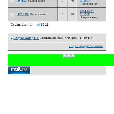
UY2RZ.
Радиосканер
0
49
11:11:34
Радиосканер
2014-09-29
UR5CJN.
Радиосканер
0
48
11:10:35
Радиосканер
Страница:
«
1
…
14
15
16
»
Радиосканер.UA
»
Ukrainian CallBook.UARL.COM.UA.
создать форум бесплатно