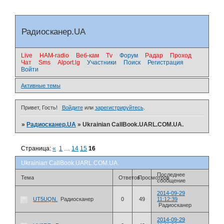
Радиосканер.UA
Live
HAM-radio
Веб-кам
Tv
Форум
Радар
Проход
Чат
Sms
Alport.lg
Участники
Поиск
Регистрация
Войти
.
Активные темы
Привет, Гость!
Войдите
или
зарегистрируйтесь
.
»
Радиосканер.UA
»
Ukrainian CallBook.UARL.COM.UA.
Страница:
«
1
…
14
15
16
Ukrainian CallBook.UARL.COM.UA.
Последнее
Тема
Ответов
Просмотров
сообщение
2014-09-29
UT5UQN.
Радиосканер
0
49
11:12:39
Радиосканер
2014-09-29